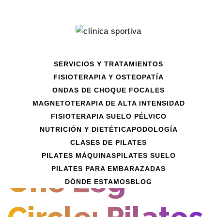
Ir
al
contenido
SERVICIOS Y TRATAMIENTOS
FISIOTERAPIA Y OSTEOPATÍA
ONDAS DE CHOQUE FOCALES
MAGNETOTERAPIA DE ALTA INTENSIDAD
FISIOTERAPIA SUELO PÉLVICO
NUTRICIÓN Y DIETÉTICA
PODOLOGÍA
PUBLICADO EL:
JUNIO 17, 2021
POR
ADMIN
CLASES DE PILATES
PILATES MÁQUINAS
PILATES SUELO
PILATES PARA EMBARAZADAS
One Leg
DÓNDE ESTAMOS
BLOG