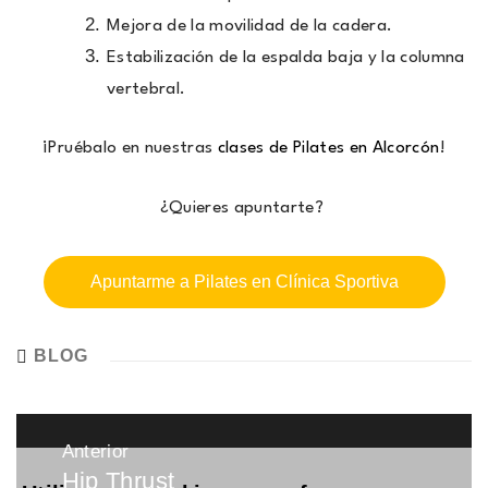
Mejora de la movilidad de la cadera.
Estabilización de la espalda baja y la columna
vertebral.
¡Pruébalo en nuestras
clases de Pilates en Alcorcón
!
¿Quieres apuntarte?
Apuntarme a Pilates en Clínica Sportiva
BLOG
Navegación
Anterior
de
Hip Thrust
Entrada